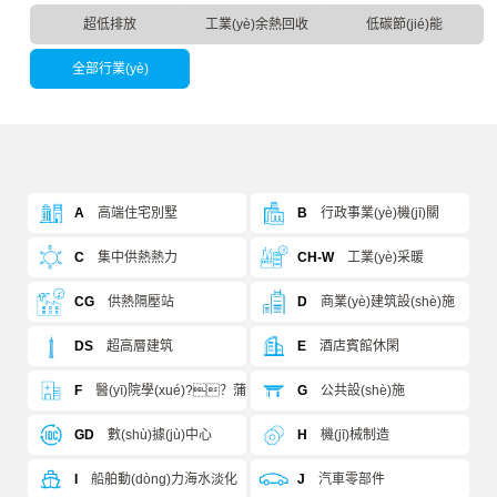
超低排放
工業(yè)余熱回收
低碳節(jié)能
全部行業(yè)
A
高端住宅別墅
B
行政事業(yè)機(jī)關
(guān)單位
C
集中供熱熱力
CH-W
工業(yè)采暖
CG
供熱隔壓站
D
商業(yè)建筑設(shè)施
DS
超高層建筑
E
酒店賓館休閑
F
醫(yī)院學(xué)?？蒲
G
公共設(shè)施
形捏w
GD
數(shù)據(jù)中心
H
機(jī)械制造
I
船舶動(dòng)力海水淡化
J
汽車零部件