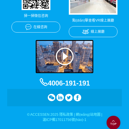
掃一掃微信咨詢
點(diǎn)擊查看VR線上展廳
在線咨詢
線上展廳
4006-191-191
© ACCESSEN 2025
隱私政策
|
網(wǎng)站地圖
|
滬ICP備17011756號(hào)-1