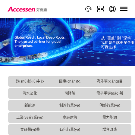
數(shù)據(jù)中心
國產(chǎn)化
海外項(xiàng)目
海水淡化
可降解
電子半導(dǎo)體
新能源
制冷行業(yè)
供熱行業(yè)
工業(yè)行業(yè)
高層建筑
電力能源
食品醫(yī)藥
石化行業(yè)
增容改造