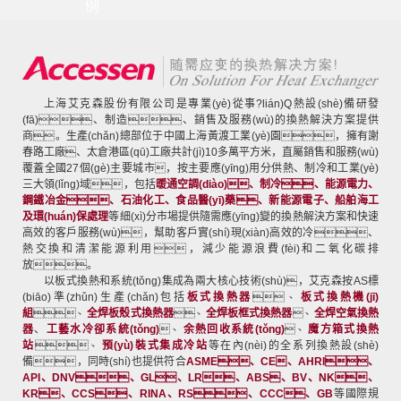
例
(jì)—裝備—工程—運(yùn)維—數
(shù)字化”完整產(chǎn)業(yè)鏈能
力的企業(yè)。業(yè)務(wù)覆蓋90
余個(gè)國家和地區(qū)，
在全球累計(jì)承建超過350條水泥生
產(chǎn)線，國際市場份額連續
上海艾克森股份有限公司是專業(yè)從事?lián)Q熱設(shè)備研發
(xù)17年世界第一、在
(fā)、制造、銷售及服務(wù)的換熱解決方案提供
ENR“全球最大250家國際承包商”排
商。生產(chǎn)總部位于中國上海黃渡工業(yè)園，擁有謝
名持續(xù)位居前列。
春路工廠、太倉港區(qū)工廠共計(jì)10多萬平方米，直屬銷售和服務(wù)
覆蓋全國27個(gè)主要城市，按主要應(yīng)用分供熱、制冷和工業(yè)
三大領(lǐng)域，包括
暖通空調(diào)、制冷、能源電力、
鋼鐵冶金、石油化工、食品醫(yī)藥、新能源電子、船舶海工
及環(huán)保處理
等細(xì)分市場提供隨需應(yīng)變的換熱解決方案和快速
高效的客戶服務(wù)，幫助客戶實(shí)現(xiàn)高效的冷、
熱交換和清潔能源利用，減少能源浪費(fèi)和二氧化碳排
放。
以板式換熱和系統(tǒng)集成為兩大核心技術(shù)，艾克森按AS標
(biāo)準(zhǔn)生產(chǎn)包括
板式換熱器
、
板式換熱機(jī)
組
、
全焊板殼式換熱器
、
全焊板框式換熱器
、
全焊空氣換熱
器
、
工藝水冷卻系統(tǒng)
、
余熱回收系統(tǒng)
、
魔方箱式換熱
站
、
預(yù)裝式集成冷站
等在內(nèi)的全系列換熱設(shè)
備，同時(shí)也提供符合
ASME、CE、AHRI、
API、DNV、GL、LR、ABS、BV、NK、
KR、CCS、RINA、RS、CCC、GB
等國際規