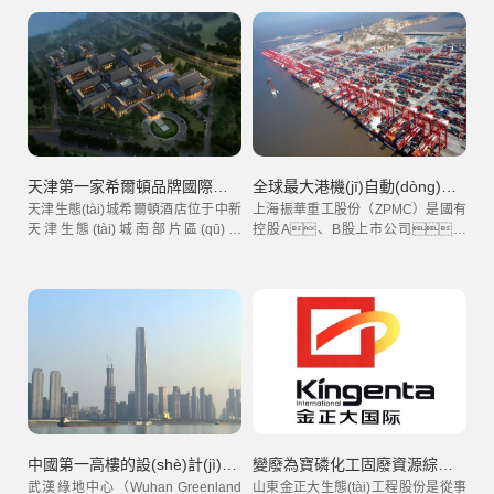
公司。航通公司積極打造“裝備研發
海。是實(shí)施國家大型飛機
(wěn)定桿等，綜合實
居全球新能源500強(qiáng)以及中國
(fā)制造+鋼結(jié)構(gòu)機(jī)電工
(jī)重大專項(xiàng)中大型客機(jī)項
(shí)力均位居國內(nèi)同行業(yè)首
企業(yè)500強(qiáng)新能源行業
程業(yè)務(wù)”的科工企業
(xiàng)目的主體，由國務(wù)院國有
位。
(yè)前列，位居中國民營企業
(yè)，主營業(yè)務(wù)包括
資產(chǎn)監(jiān)督管理委員會
(yè)500強(qiáng)第51
建筑、公路、石化等機(jī)
(huì)、上海國盛（集團(tuán)）
位、中國戰(zhàn)略性新
電工程，橋梁、場館
有限公司、中國航空工業(yè)
興產(chǎn)業(yè)領(lǐng)軍企業
等鋼結(jié)構(gòu)制造安
集團(tuán)有限公司、中國鋁業(yè)
(yè)100強(qiáng)第25位。
裝，擁有29萬平方米制造基
集團(tuán)有限公司、中國寶
地，擁有生產(chǎn)車間、涂
武鋼鐵集團(tuán)有限公司、中
天津第一家希爾頓品牌國際酒
全球最大港機(jī)自動(dòng)化
裝車間、465米船臺
國中化股份有限公司共同出資組建,
天津生態(tài)城希爾頓酒店位于中新
上海振華重工股份（ZPMC）是國有
(tái)、700米靠泊碼頭和
主要承擔(dān)我國擁有自主知識
店——天津生態(tài)城希爾頓
碼頭系統(tǒng)解決方案提供商
天津生態(tài)城南部片區(qū)動
控股A、B股上市公司，
梳式橫向機(jī)械滑道船排、龍門
(shí)產(chǎn)權(quán)的C909飛機
——上海振華重工
(dòng)漫中路82號(hào)，占
控股公司為中國交通建設(shè)集團
吊、門座吊、數(shù)控切割下
(jī)、C919飛機(jī)批產
地面積8萬平方米，擁有301
(tuán)有限公司，振華之
料、機(jī)床等各類生產(chǎn)設
(chǎn)和C929飛機(jī)研制任務
間庭院景觀客房及套房，配備恒溫泳
名意味為振興中華而奮斗之意。設
(shè)備設(shè)施。建造交付了港
(wù)。
池、SPA、健身中心及1500平方
(shè)有上海本地以及南通等8個(gè)
航施工船舶、海洋工程輔助工作
米無柱宴會(huì)廳。以清
生產(chǎn)基地，占地總
船、液貨運(yùn)輸船等特種船舶
代王府為設(shè)計(jì)藍(lán)
面積1萬畝，總岸線10公
三百多艘。
本，院中有院的建筑格局，
里，119個(gè)全球所屬
大氣毓秀的戶外園林景觀，
機(jī)構(gòu)，產(chǎn)品已進
古雅別致的客套房，科技環(huán)保
(jìn)入全球110個(gè)國家和地區
的設(shè)備以及極致關(guān)懷的
(qū)，是全球最大的港機(jī)設(shè)
西方酒店藝術(shù)，為您帶來
備制造商、全球最大的自動
中國第一高樓的設(shè)計(jì)標
變廢為寶磷化工固廢資源綜合
獨(dú)特至臻的酒店體驗
(dòng)化碼頭系統(tǒng)解決方案提
武漢綠地中心（Wuhan Greenland
山東金正大生態(tài)工程股份是從事
(yàn)。曾獲得“最值得期
供商、全球最大的港機(jī)設
(biāo)準(zhǔn)——武漢綠地中
利用——貴州金正大