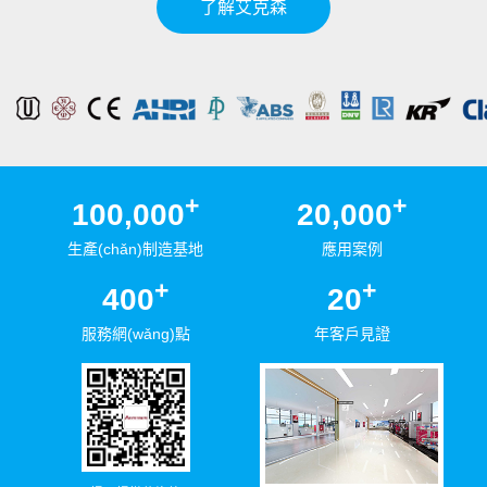
了解艾克森
+
+
100,000
20,000
生產(chǎn)制造基地
應用案例
+
+
400
20
服務網(wǎng)點
年客戶見證