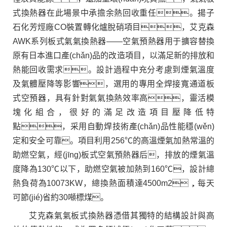
式換熱器在此場景中承擔余熱回收重任。揚子
石化芳烴廠CO裝置轉化爐脫硝項目，艾克森
AWK系列板式氣氣換熱器——空氣預熱器用于擴容替換
原有日本進口產(chǎn)品的改造項目，以滿足新的排放和
熱能回收需求。設計過程中充分考慮到煙氣溫度
及氣體壓降等影響，選用的專用全焊接寬通道板
式空預器，具有針對氣氣換熱效率高，靈活模
塊化組合，很好的滿足改造項目壓降低特
點，采用自動焊技術產(chǎn)品性能穩(wěn)
定和安全可靠。項目利用256℃的高溫煙氣加熱常溫的
助燃空氣，經(jīng)板式空氣預熱器后，排放的煙氣溫
度降為130℃以下，助燃空氣被加熱到160℃，設計總
熱負荷為10073KW，總換熱面積達4500m2，每天
可節(jié)省約30噸標煤。
艾克森氣氣板式換熱器憑借其獨特的結構設計與高