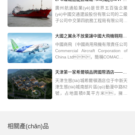
(shù)字賦能，圍繞硅材料、鋰
套外，還遠銷美國、加拿大和
——航通船業(yè)
廣州航通船業(yè)是世界五百強企業
材料、碳材料和集成電路核心材
意大利等國家。主營產(chǎn)品分別
(yè)中國交通建設股份有限公司的二級
料，進行能源科技創
是輕型車用板簧和轎車圓簧、扭桿及橫
子公司中交第四航務工程局有限公司的
(chuàng)新，以材料革命帶動制造
向穩(wěn)定桿等，綜合實力均位居
全資子公司。航通公司積極打
革命和應用革命。營業(yè)收
國內同行業(yè)首位。
造“裝備研發(fā)制造+鋼結構機電工程
入近2000億元，旗下?lián)碛袇f(xié)鑫
大國之翼永不放棄讓中國大飛機翱翔藍
業(yè)務”的科工企業(yè)，主營
科技、協(xié)鑫集成、協(xié)鑫新能
天——中國商飛C919
中國商飛（中國商用飛機有限責任公司
業(yè)務包括建筑、公路、石
源、協(xié)鑫能科等多家上市公司。
Commercial Aircraft Corporation of
化等機電工程，橋梁、場
躋身世界品牌500強，并連續(xù)多
China Ltd，簡稱COMAC）成
館等鋼結構制造安裝，擁有29萬平方米
年穩(wěn)居全球新能源500強以及中
立于2008年總部在上海。是實施國家
制造基地，擁有生產(chǎn)車
國企業(yè)500強新能源行業(yè)前
大型飛機重大專項中大型客機項目的主
間、涂裝車間、465米船
天津第一家希爾頓品牌國際酒店——天
列，位居中國民營企業(yè)500強第51
體，由國務院國有資產(chǎn)監
臺、700米靠泊碼頭和梳式橫向
津生態(tài)城希爾頓
位、中國戰(zhàn)略性新興
天津生態(tài)城希爾頓酒店位于中新天
(jiān)督管理委員會、上海國盛（集
機械滑道船排、龍門吊、門座
產(chǎn)業(yè)領軍企業(yè)100強第
津生態(tài)城南部片區(qū)動漫中路82
團）有限公司、中國航空工業
吊、數(shù)控切割下料、
25位。
號，占地面積8萬平方米，擁有
(yè)集團有限公司、中國鋁業
機床等各類生產(chǎn)設備設施。
301間庭院景觀客房及套房，配備恒
(yè)集團有限公司、中國寶武鋼鐵
建造交付了港航施工船舶、海洋工程輔
溫泳池、SPA、健身中心及
集團有限公司、中國中化股份有限
助工作船、液貨運輸船等特種船舶三
1500平方米無柱宴會廳。以清代王
公司共同出資組建,主要承擔我國擁有
百多艘。
府為設計藍本，院中有院的建筑格
自主知識產(chǎn)權的C909飛
局，大氣毓秀的戶外園林景觀，古雅
相關產(chǎn)品
機、C919飛機批產(chǎn)和C929
別致的客套房，科技環
飛機研制任務。