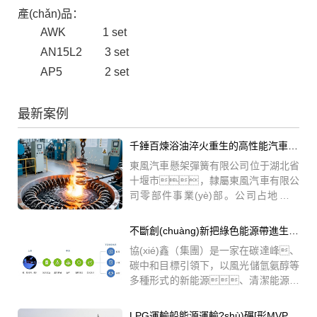
產(chǎn)品：
AWK 1 set
AN15L2 3 set
AP5 2 set
最新案例
千錘百煉浴油淬火重生的高性能汽車彈
簧——東風汽車
東風汽車懸架彈簧有限公司位于湖北省
十堰市，隸屬東風汽車有限公
司零部件事業(yè)部。公司占地面積
12.17萬m2，擁有年產(chǎn)10
萬噸鋼板彈簧、1萬套空氣懸
不斷創(chuàng)新把綠色能源帶進生活
架、200萬套乘用車懸架生產
——協(xié)鑫集團
協(xié)鑫（集團）是一家在碳達峰、
(chǎn)制造能力，可以為30萬輛各類
碳中和目標引領下，以風光儲氫氨醇等
乘用車、商用車提供鋼板彈簧、空氣
多種形式的新能源、清潔能源與
懸架、圓簧、扭桿、穩
可再生能源為主體的綠色低碳科技企業
(wěn)定桿等產(chǎn)品，產(chǎn)品
(yè)。始終堅持科技引領、數
除給東風汽車公司和國內主要汽車廠配
LPG運輸船能源運輸?shù)碾[形MVP