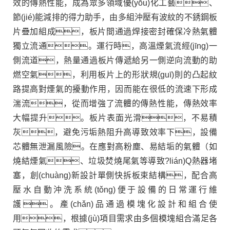
效的傳熱性能，成為眾多領域優(yōu)化工藝、
節(jié)能減排的得力助手，由多組沖壓有波紋的不銹鋼板
片疊加組成，板片間通過焊接密封確保冷熱氣體
獨立流通。運行時，高溫煙氣流經(jīng)一
側流道，熱量通過板片傳遞給另一側逆向流動的助
燃空氣，利用板片上的形狀規(guī)則的凸起紋
路提高對煙氣的擾動作用，因而能在很低的流速下形成
湍流，從而增強了流體的傳熱性能，傳熱效率
大幅提升。板片表面光滑，不易積
灰，避免污垢熱阻升高導致效率下，設備
芯體無泄漏風險。在應對高粉塵、易結垢的氣體（如
燒結煙氣、垃圾焚燒尾氣等導致?lián)Q熱器堵
塞，創(chuàng)新設計單側快拆板束結構，配合高
壓水自動沖洗系統(tǒng)便于設備的日常運行維
護。產(chǎn)品通過模塊化設計和組合使
用，根據(jù)項目需求由多個模塊組合滿足各