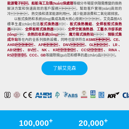
能源電子、船舶海工及環(huán)保處理
等細分市場提供隨需應變的換熱
解決方案和快速高效的客戶服務，幫助客戶實現(xiàn)高效的
冷、熱交換和清潔能源利用，減少能源浪費和二氧化碳排放。
以板式換熱和系統(tǒng)集成為兩大核心技術，艾克森按AS
標準生產(chǎn)包括
板式換熱器
、
板式換熱機組
、
全焊板殼式換熱
器
、
全焊板框式換熱器
、
全焊空氣換熱器
、
工藝水冷卻系統
(tǒng)
、
余熱回收系統(tǒng)
、
魔方箱式換熱站
、
預裝式集
成冷站
等在內的全系列換熱設備，同時也提供符合
ASME、CE、
AHRI、API、DNV、GL、LR、
ABS、BV、NK、KR、CCS、RINA、
RS、CCC、GB
等國際規(guī)范和標準的產(chǎn)品。
了解艾克森
+
+
100,000
20,000