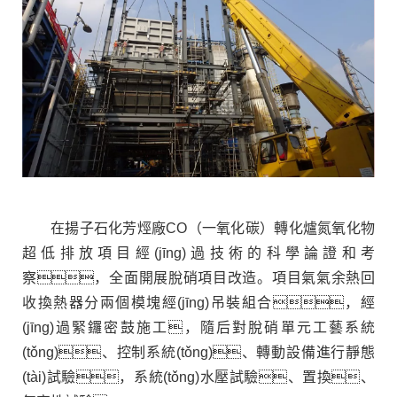
在揚子石化芳烴廠CO（一氧化碳）轉化爐氮氧化物
超低排放項目經(jīng)過技術的科學論證和考
察，全面開展脫硝項目改造。項目氣氣余熱回
收換熱器分兩個模塊經(jīng)吊裝組合，經
(jīng)過緊鑼密鼓施工，隨后對脫硝單元工藝系統
(tǒng)、控制系統(tǒng)、轉動設備進行靜態
(tài)試驗，系統(tǒng)水壓試驗、置換、